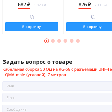
QMA-male (угловой), 1 метр
QMA-male (угловой), 3 мет
682
826
1 823
2 119
₽
₽
₽
₽
В корзину
В корзину
Задать вопрос о товаре
Кабельная сборка 50 Ом на RG-58 с разъемами UHF-f
- QMA-male (угловой), 7 метров