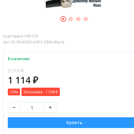
Код товара:
540-533
Арт. KS-7M-RG58-UHF-F-QMA-M(угл)
В наличии
2 712
₽
1 114
₽
-59%
Экономия -
1 598
₽
Купить